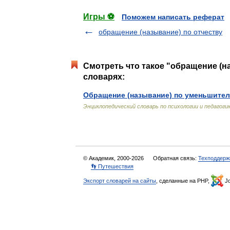
Игры ⚽
Поможем написать реферат
обращение (называние) по отчеству
Смотреть что такое "обращение (н
словарях:
Обращение (называние) по уменьшите
Энциклопедический словарь по психологии и педагоги
© Академик, 2000-2026
Обратная связь:
Техподдерж
👣 Путешествия
Экспорт словарей на сайты
, сделанные на PHP,
Jo