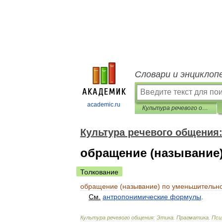
Словари и энциклоп
academic.ru
Культура речевого общения: Этика. Прагматика. Психология
Культура речевого общения:
обращение (называние
Толкование
обращение
(
называние
)
по
уменьшительн
См
.
антропонимические
формулы
.
Культура
речевого
общения:
Этика
.
Прагматика
.
Пси