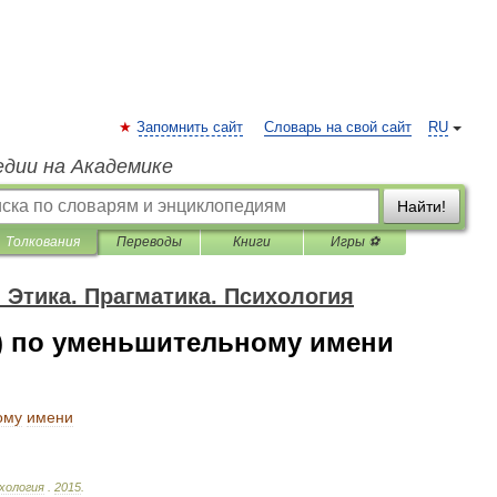
Запомнить сайт
Словарь на свой сайт
RU
едии на Академике
Найти!
Толкования
Переводы
Книги
Игры ⚽
 Этика. Прагматика. Психология
) по уменьшительному имени
ому
имени
хология
.
2015
.