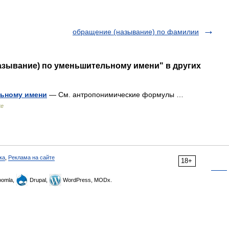
обращение (называние) по фамилии
азывание) по уменьшительному имени" в других
льному имени
— См. антропонимические формулы …
ке
ка
,
Реклама на сайте
18+
omla,
Drupal,
WordPress, MODx.